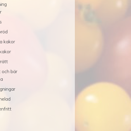
ing
r
s
bröd
a kakor
kakor
rätt
t och bär
ka
ggningar
melad
nfritt