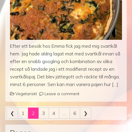
Efter ett besök hos Emma fick jag med mig svartkål
hem. Jag hade aldrig lagat mat med svartkål innan så
efter en snabb googling och kombination av olika
recept så landade jag i ett modifierat recept av en
svartkålspaj. Det blev jättegott och räckte till många,
minst 6 personer. Sen kan man variera pajen hur […]
Vegetariskt
Leave a comment
Posts navigation
❮
1
2
3
4
…
6
❯