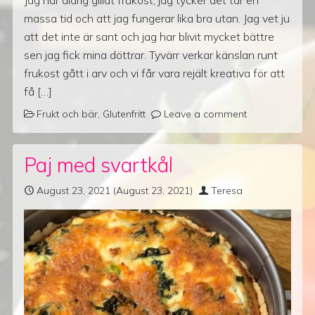
Jag har aldrig gillat frukost, jag tycker det tar en
massa tid och att jag fungerar lika bra utan. Jag vet ju
att det inte är sant och jag har blivit mycket bättre
sen jag fick mina döttrar. Tyvärr verkar känslan runt
frukost gått i arv och vi får vara rejält kreativa för att
få […]
Frukt och bär
,
Glutenfritt
Leave a comment
Paj med svartkål
August 23, 2021
(August 23, 2021)
Teresa